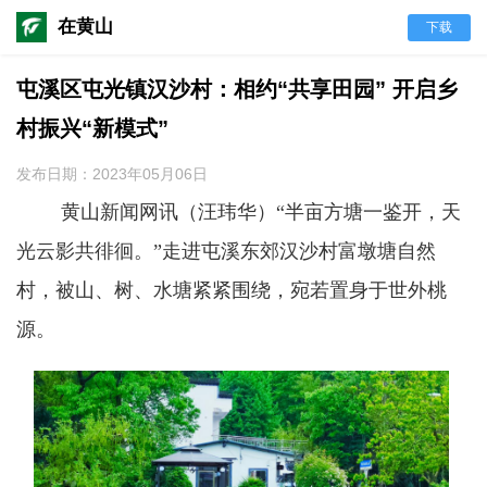
在黄山
下载
屯溪区屯光镇汉沙村：相约“共享田园” 开启乡
村振兴“新模式”
发布日期：2023年05月06日
黄山新闻网讯（汪玮华）
“半亩方塘一鉴开，天
光云影共徘徊。”走进屯溪东郊汉沙村富墩塘自然
村，被山、树、水塘紧紧围绕，宛若置身于世外桃
源。