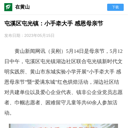
在黄山
下载
屯溪区屯光镇：小手牵大手 感恩母亲节
发布日期：2023年05月15日
黄山新闻网讯（吴刚）
5月14日是母亲节，
5月
12
日中午，
屯溪区
屯光镇湖边社区联合
屯光镇新时代文
明实践所
、
黄山市东城实验小学
开展
“小手牵大手 感
恩母亲节”
暨
“爱满东城”红色烘焙
活动
，
湖边社区结
对
共建单位
以及
爱心企业代表、
镇非公企业党员志愿
者、巾帼志愿者、困难留守儿童
等
共
60
余人参加活
动。