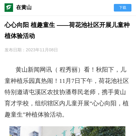
在黄山
下载
心心向阳 植趣童生 ——荷花池社区开展儿童种
植体验活动
发布日期：2023年11月08日
黄山新闻网讯（ 程秀丽）
看！秋阳下，儿
童
种植乐园
真
热闹
！
11月7日下午，荷花池社区
特别邀请屯溪区农技协潘尊民老师，携手黄山
育才学校，组织辖区内儿童开展“心心
向阳，植
趣童生
”种植体验活动。