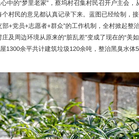
心中的“梦里老家”，蔡坞村召集村民召开户主会，
每个村民的意见都认真记录下来。蓝图已经绘制，接
支部+党员+志愿者+群众”的工作机制，全村掀起整
庄及周边环境从原来的“脏乱差”变成了现在的“美
1300余平共计建筑垃圾120余吨，整治黑臭水体5