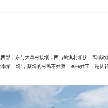
西部，东与大阜村接壤，西与瞻淇村相接，离镇政府
歙南第一坞”，蔡坞的村民不姓蔡，90%姓王，是