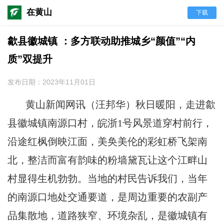
在黄山
下载
歙县徽城镇 ：多方联动助推城乡“颜值”“内
质”双提升
发布日期：2023年11月01日
黄山新闻网讯
（
汪邦华
）
秋日暖阳，走进歙
县徽城镇南源口村，皖浙1号风景道穿村前行，
沿途红枫倒映江面，美奂美伦的彩虹桥飞架南
北，整洁而富有韵味的粉墙黛瓦让这个江畔山
村显得生机勃勃。当地的村民告诉我们，当年
的南源口地处交通要道，是周边重要的农副产
品集散地，道路狭窄、环境杂乱，是徽城镇有