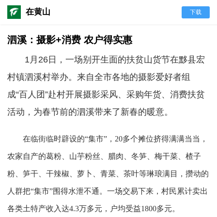
在黄山
下载
泗溪：摄影+消费 农户得实惠
1月26日，一场别开生面的扶贫山货节在黟县宏
村镇泗溪村举办。来自全市各地的摄影爱好者组
成“百人团”赴村开展摄影采风、采购年货、消费扶贫
活动，为春节前的泗溪带来了新春的暖意。
在临街临时辟设的“集市”，20多个摊位挤得满满当当，
农家自产的葛粉、山芋粉丝、腊肉、冬笋、梅干菜、楂子
粉、笋干、干辣椒、萝卜、青菜、茶叶等琳琅满目，攒动的
人群把“集市”围得水泄不通。一场交易下来，村民累计卖出
各类土特产收入达4.3万多元，户均受益1800多元。