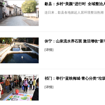
歙县：乡村“美颜”进行时 全域整治
连日来，歙县各地掀起人居环境整治热潮，
休宁：山泉流水养石斑 激活增收“新
[详情]
祁门：举行“蓝映梅城·青心分类”垃
[详情]