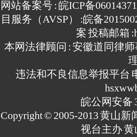
网站备案号
:
皖ICP备0601437
目服务（AVSP）
:皖备201500
案
投稿邮箱
:
本网法律顾问
:
安徽道同律师
违法和不良信息举报平台
hsxww
皖公网安备
Copyright
©
2005-2013
黄山新
视台主办
黄