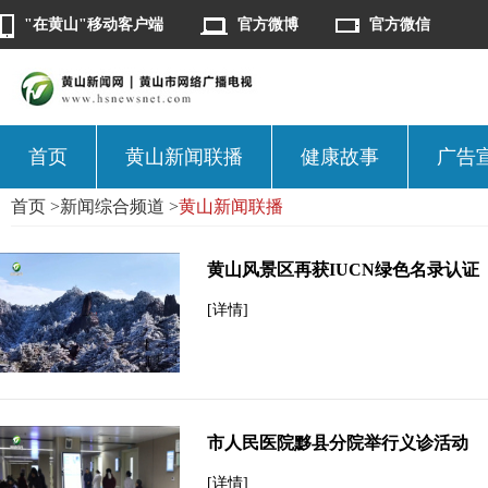
"在黄山"移动客户端
官方微博
官方微信
首页
黄山新闻联播
健康故事
广告
首页
>
新闻综合频道
>
黄山新闻联播
黄山风景区再获IUCN绿色名录认证
[详情]
市人民医院黟县分院举行义诊活动
[详情]