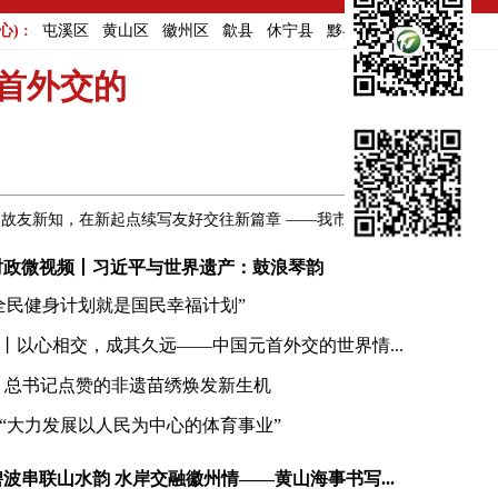
) :
屯溪区
黄山区
徽州区
歙县
休宁县
黟县
祁门县
首外交的
，在新起点续写友好交往新篇章 ——我市积极深化对德交流合作
09:08
时政微视频丨习近平与世界遗产：鼓浪琴韵
全民健身计划就是国民幸福计划”
丨以心相交，成其久远——中国元首外交的世界情...
丨总书记点赞的非遗苗绣焕发新生机
“大力发展以人民为中心的体育事业”
碧波串联山水韵 水岸交融徽州情——黄山海事书写...