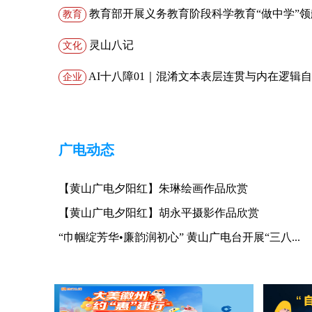
开展慰问义诊活动
教育部开展义务教育阶段科学教育“做中学”
教育
灵山八记
文化
AI十八障01｜混淆文本表层连贯与内在逻辑自
企业
认知的根本谬误
广电动态
【黄山广电夕阳红】朱琳绘画作品欣赏
【黄山广电夕阳红】胡永平摄影作品欣赏
“巾帼绽芳华•廉韵润初心” 黄山广电台开展“三八...