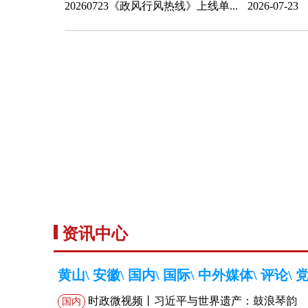
20260723《政风行风热线》上线单...
2026-07-23
资讯中心
黄山
\
安徽
\
国内
\
国际
\
中外媒体
\
评论
\
时政微视频丨习近平与世界遗产：鼓浪琴韵
国内