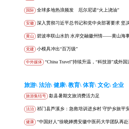
全球多地热浪频发 厄尔尼诺“火上浇油”
国际
深入贯彻习近平总书记和党中央部署要求 坚
安徽
汛防台风这场硬仗
碧波串联山水韵 水岸交融徽州情——黄山海
黄山
旅融合新篇章
小模具冲出“百万级”
党建
“China Travel”持续升温，“科技游”成
中外媒体
新时尚—— 在中国，参观未来
旅游
\
法治
\
健康
\
教育
\
体育
\
文化
\
企业
歙县暑期文旅消费活力足
旅游集结号
祁门县芦溪乡：急救培训进乡村 守护乡旅平
法治
“中国好人”徐晓婵携安徽中医药大学团队再
健康