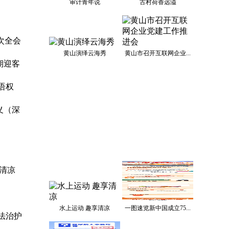
审计青年说
古村荷香远溢
次全会
黄山演绎云海秀
黄山市召开互联网企业...
期迎客
话语权
义（深
习近平谈
国理
“清凉
水上运动 趣享清凉
一图速览新中国成立75...
法治护