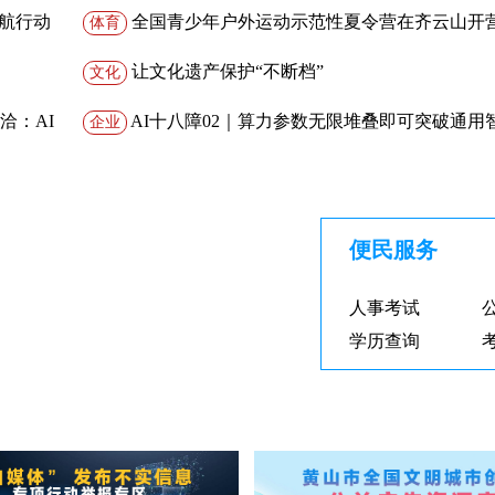
航暖夕阳 ——昱东街道水心亭社区联合昱东司法所开
领航行动
全国青少年户外运动示范性夏令营在齐云山开
体育
龄护老”普法宣传活动
让文化遗产保护“不断档”
文化
洽：AI
AI十八障02｜算力参数无限堆叠即可突破通用
企业
界：AI认知的根本谬误
便民服务
人事考试
学历查询