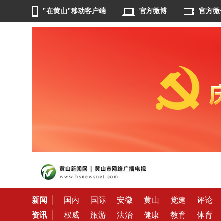
"在黄山"移动客户端
官方微博
官方微
新闻
国内
国际
安徽
黄山
党建
评论
资讯
权威
旅游
法治
健康
教育
体育