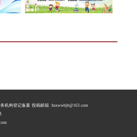
服务机构登记备案
投稿邮箱
:hsxwwbjb@163.com
书
com