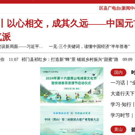
区县广电台(新闻中心
丨以心相交，成其久远——中国元
气派
新局面——习近平...
一见·三个关键词，读懂中国经济“半年答卷”
祁门县祁红乡：打造新“蜂”景 铺就乡村振兴“甜蜜”路
09:09
故友新知
国内
一习话丨“
大道行天下
学习·知行
学习时节｜
黄山