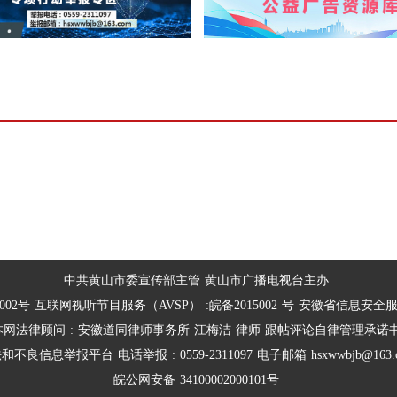
中共黄山市委宣传部主管
黄山市广播电视台主办
002号
互联网视听节目服务（AVSP）
:皖备2015002
号
安徽省信息安全
本网法律顾问
:
安徽道同律师事务所
江梅洁
律师
跟帖评论自律管理承诺
法和不良信息举报平台
电话举报
:
0559-2311097
电子邮箱
hsxwwbjb@163.
皖公网安备
34100002000101号