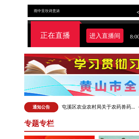
雨中呈坎诗意浓
正在直播
进入直播间
8:0
屯溪区农业农村局关于农药兽药...
通知公告
专题专栏