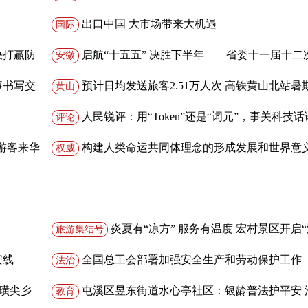
出口中国 大市场带来大机遇
国际
决打赢防
启航“十五五” 决胜下半年——省委十一届十二
安徽
在全省党员干部中引发热烈反响
事书写交
预计日均发送旅客2.51万人次 高铁黄山北站暑
黄山
流高峰
人民锐评：用“Token”还是“词元”，事关科技
评论
外国游客来华
构建人类命运共同体理念的形成发展和世界意
权威
入学习贯彻习近平新时代中国特色社会主义思想·《
治国理政》第一至五卷通读） ——学习《习近平谈治
政》第一至五卷
炎夏有“凉方” 服务有温度 宏村景区开启
旅游集结号
游”模式
安线
全国总工会部署加强安全生产和劳动保护工作
法治
赴璜尖乡
屯溪区昱东街道水心亭社区：银龄普法护平安 
教育