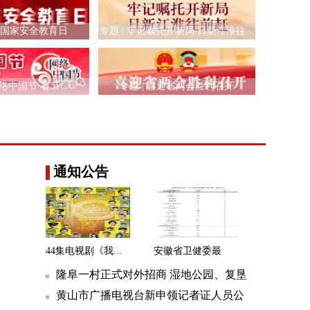
全民国家安全教育日
专题 | 牢记嘱托开新局 日新江淮往...
网络中国节·春节
专题 | 喜迎省两会胜利召开
通知公告
44集电视剧《我...
安徽省卫健委最
新...
隆阜一村正式对外招商 湿地公园、复垦
地同步对外出租
黄山市广播电视台新申领记者证人员公