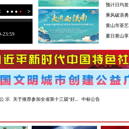
预计日均发
<
>
夏日黄山享清凉
乘风破浪勇
黄山市茶艺
0-23:59
夏日黄山享
公 示
关于推荐参加全省第十三届“好...
中标公告