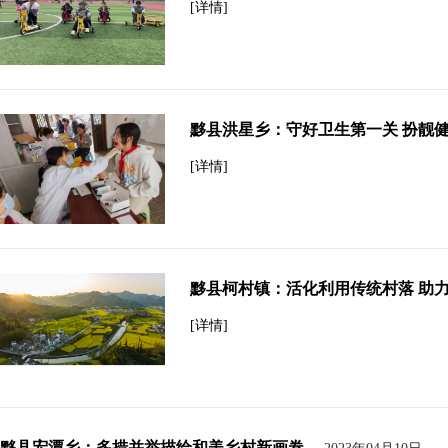
[详情]
黟县洪星乡：守好卫生第一关 扮靓
[详情]
黟县柯村镇：活化利用传统村落 助
[详情]
黟县宏潭乡：多措并举描绘和美乡村新画卷