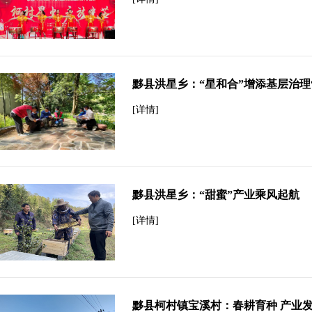
黟县洪星乡：“星和合”增添基层治理
[详情]
黟县洪星乡：“甜蜜”产业乘风起航
[详情]
黟县柯村镇宝溪村：春耕育种 产业发