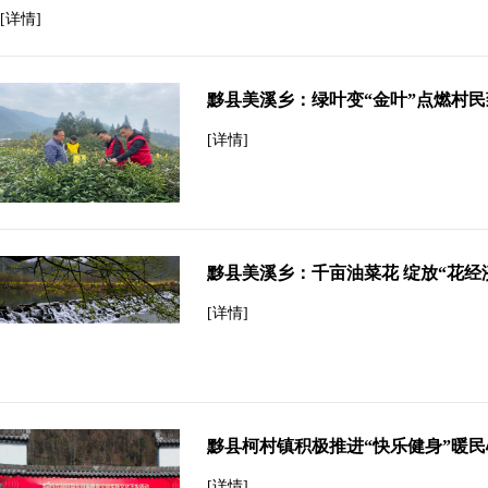
[详情]
黟县美溪乡：绿叶变“金叶”点燃村
[详情]
黟县美溪乡：千亩油菜花 绽放“花经
[详情]
黟县柯村镇积极推进“快乐健身”暖
[详情]