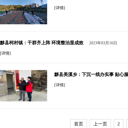
[详情]
黟县柯村镇：干群齐上阵 环境整治显成效
2023年03月16日
[详情]
黟县美溪乡：下沉一线办实事 贴心
[详情]
首页
上一页
2