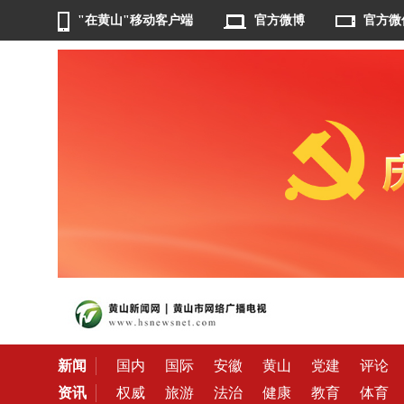
"在黄山"移动客户端
官方微博
官方微
新闻
国内
国际
安徽
黄山
党建
评论
资讯
权威
旅游
法治
健康
教育
体育