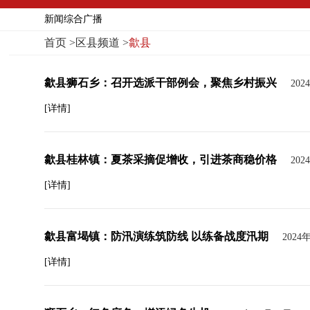
新闻综合广播
首页
>
区县频道
>
歙县
歙县狮石乡：召开选派干部例会，聚焦乡村振兴
202
[详情]
歙县桂林镇：夏茶采摘促增收，引进茶商稳价格
202
[详情]
歙县富堨镇：防汛演练筑防线 以练备战度汛期
2024
[详情]