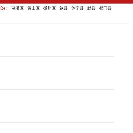
) :
屯溪区
黄山区
徽州区
歙县
休宁县
黟县
祁门县