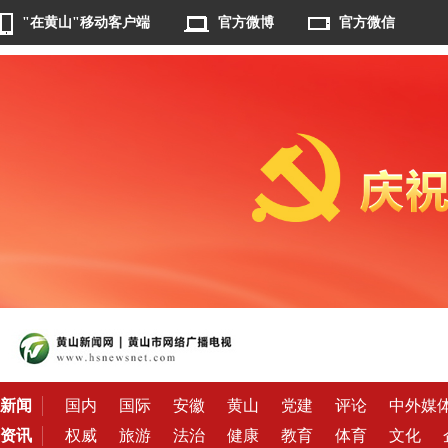
"在黄山"移动客户端
官方微博
官方微信
新闻
国内
国际
安徽
黄山
党建
评论
中外媒
资讯
权威
旅游
法治
健康
教育
体育
文化