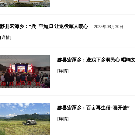
黟县宏潭乡：“兵”至如归 让退役军人暖心
2023年08月30日
[详情]
黟县宏潭乡：送戏下乡润民心 唱响
[详情]
黟县宏潭乡：百亩再生稻“喜开镰”
[详情]