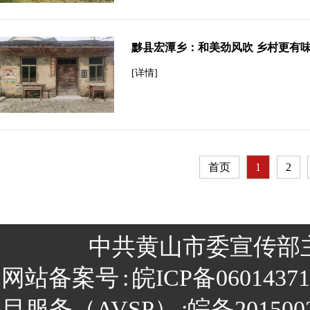
黟县宏潭乡：和美劲风吹 乡村更有
[详情]
首页
1
2
中共黄山市委宣传部
网站备案号
:
皖ICP备0601437
目服务（AVSP）
:皖备201500