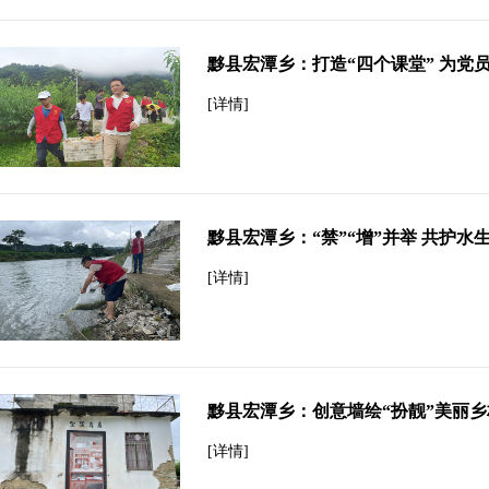
黟县宏潭乡：打造“四个课堂” 为党员
[详情]
黟县宏潭乡：“禁”“增”并举 共护水
[详情]
黟县宏潭乡：创意墙绘“扮靓”美丽乡
[详情]