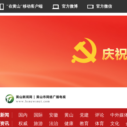
"在黄山"移动客户端
官方微博
官方微信
新闻
国内
国际
安徽
黄山
党建
评论
中外媒
资讯
权威
旅游
法治
健康
教育
体育
文化