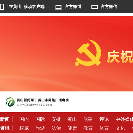
"在黄山"移动客户端
官方微博
官方微信
新闻
国内
国际
安徽
黄山
党建
评论
中外媒
资讯
权威
旅游
法治
健康
教育
体育
文化