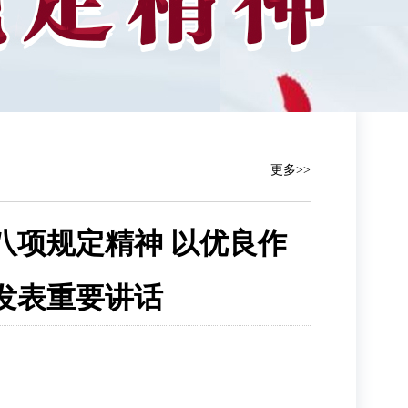
更多>>
八项规定精神 以优良作
发表重要讲话