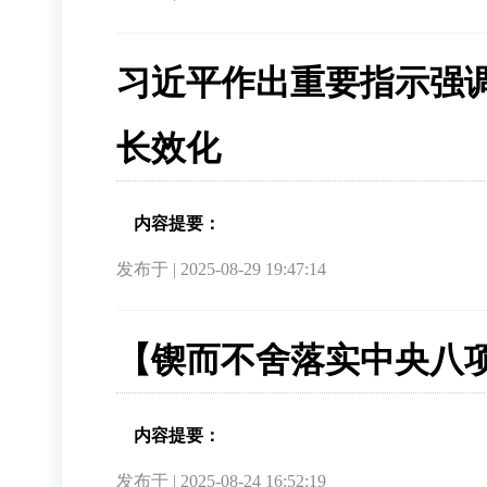
习近平作出重要指示强调
长效化
内容提要：
发布于 | 2025-08-29 19:47:14
【锲而不舍落实中央八
内容提要：
发布于 | 2025-08-24 16:52:19