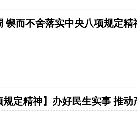
 锲而不舍落实中央八项规定精
项规定精神】办好民生实事 推动