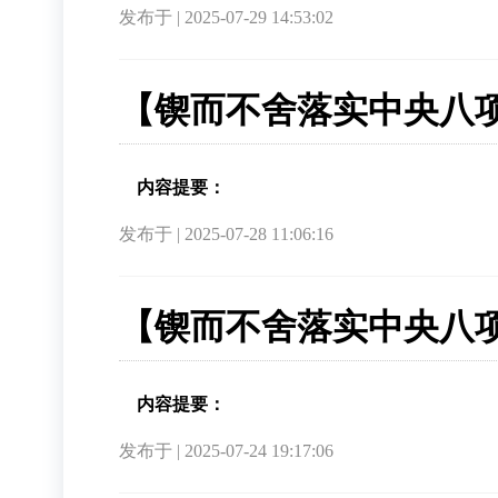
发布于 | 2025-07-29 14:53:02
【锲而不舍落实中央八项
内容提要：
发布于 | 2025-07-28 11:06:16
【锲而不舍落实中央八
内容提要：
发布于 | 2025-07-24 19:17:06