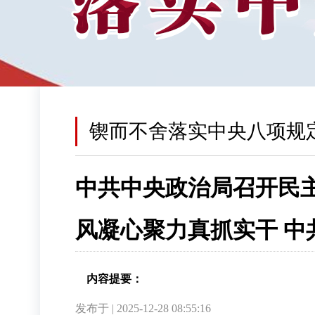
锲而不舍落实中央八项规
中共中央政治局召开民主
风凝心聚力真抓实干 
内容提要：
发布于 | 2025-12-28 08:55:16