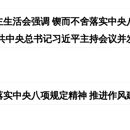
生活会强调 锲而不舍落实中央
中共中央总书记习近平主持会议并
落实中央八项规定精神 推进作风