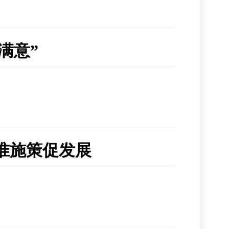
满意”
准施策促发展