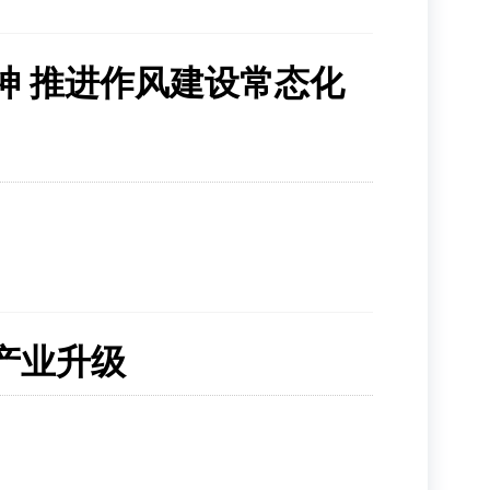
神 推进作风建设常态化
产业升级