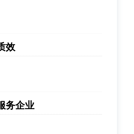
质效
服务企业