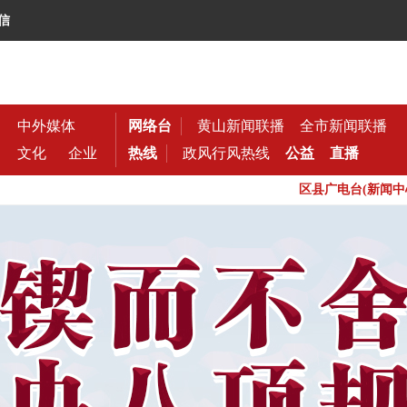
信
中外媒体
网络台
黄山新闻联播
全市新闻联播
文化
企业
热线
政风行风热线
公益
直播
区县广电台(新闻中心