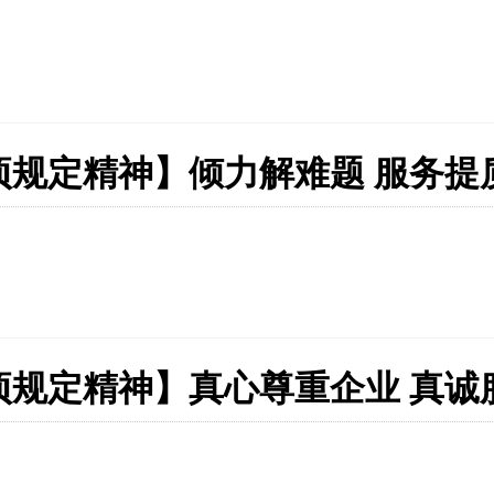
项规定精神】倾力解难题 服务提
项规定精神】真心尊重企业 真诚