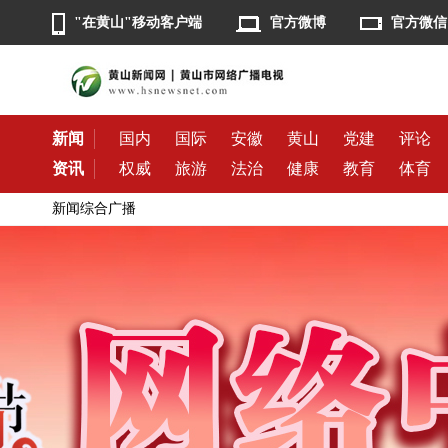
"在黄山"移动客户端
官方微博
官方微信
新闻
国内
国际
安徽
黄山
党建
评论
资讯
权威
旅游
法治
健康
教育
体育
新闻综合广播