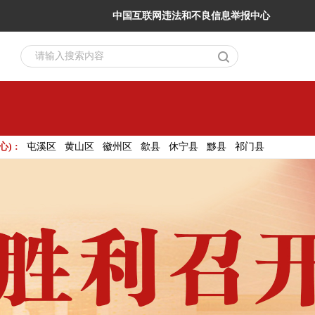
中国互联网违法和不良信息举报中心
请输入搜索内容
) :
屯溪区
黄山区
徽州区
歙县
休宁县
黟县
祁门县