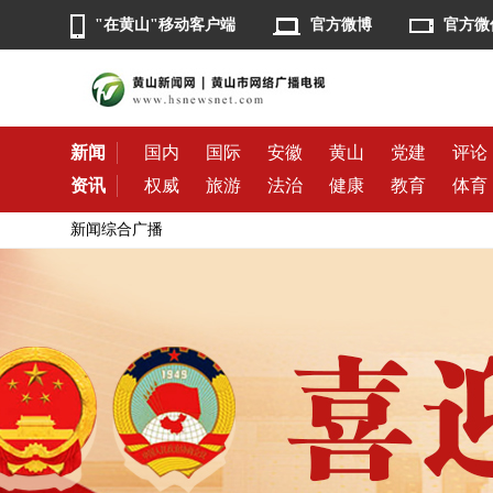
"在黄山"移动客户端
官方微博
官方微
新闻
国内
国际
安徽
黄山
党建
评论
资讯
权威
旅游
法治
健康
教育
体育
新闻综合广播