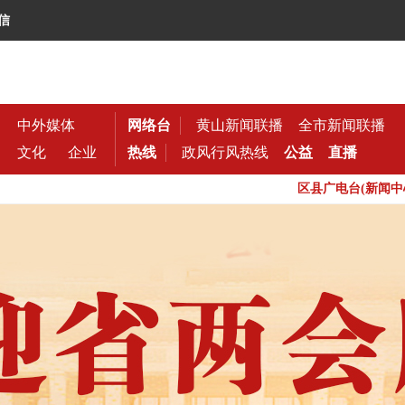
信
中外媒体
网络台
黄山新闻联播
全市新闻联播
文化
企业
热线
政风行风热线
公益
直播
区县广电台(新闻中心