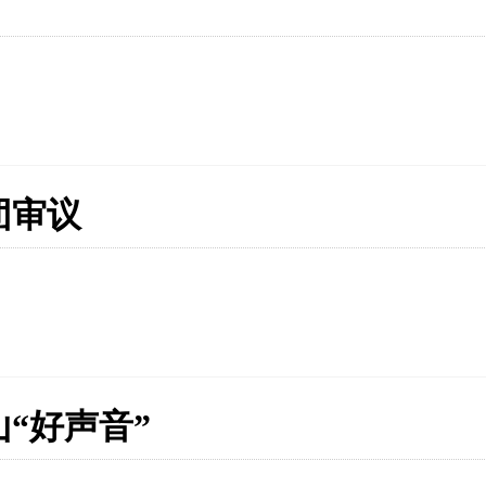
团审议
“好声音”