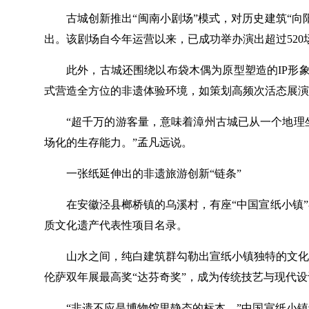
古城创新推出“闽南小剧场”模式，对历史建筑“
出。该剧场自今年运营以来，已成功举办演出超过520场
此外，古城还围绕以布袋木偶为原型塑造的IP形象
式营造全方位的非遗体验环境，如策划高频次活态展演
“超千万的游客量，意味着漳州古城已从一个地理
场化的生存能力。”孟凡远说。
一张纸延伸出的非遗旅游创新“链条”
在安徽泾县榔桥镇的乌溪村，有座“中国宣纸小镇
质文化遗产代表性项目名录。
山水之间，纯白建筑群勾勒出宣纸小镇独特的文化
伦萨双年展最高奖“达芬奇奖”，成为传统技艺与现代设计
“非遗不应是博物馆里静态的标本。”中国宣纸小