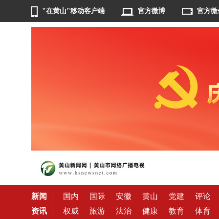
"在黄山"移动客户端
官方微博
官方微
新闻
国内
国际
安徽
黄山
党建
评论
资讯
权威
旅游
法治
健康
教育
体育