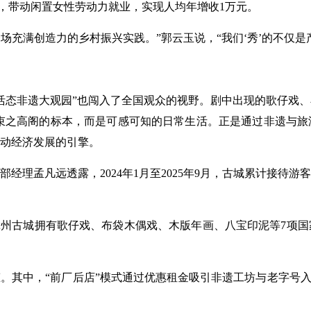
”，带动闲置女性劳动力就业，实现人均年增收1万元。
一场充满创造力的乡村振兴实践。”郭云玉说，“我们‘秀’的不仅
活态非遗大观园”也闯入了全国观众的视野。剧中出现的歌仔戏
是束之高阁的标本，而是可感可知的日常生活。正是通过非遗与
动经济发展的引擎。
理孟凡远透露，2024年1月至2025年9月，古城累计接待游客量
漳州古城拥有歌仔戏、布袋木偶戏、木版年画、八宝印泥等7项
。其中，“前厂后店”模式通过优惠租金吸引非遗工坊与老字号入