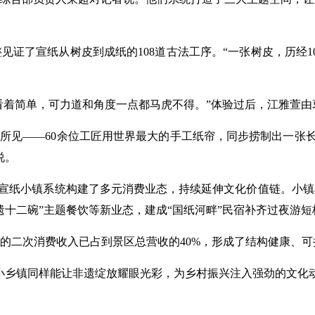
见证了宣纸从树皮到成纸的108道古法工序。“一张树皮，历经1
看着简单，可力道和角度一点都马虎不得。”体验过后，江雅萱由
所见——60余位工匠用世界最大的手工纸帘，同步捞制出一张长1
说。
型，宣纸小镇系统构建了多元消费业态，持续延伸文化价值链。小镇
十二碗”主题餐饮等新业态，建成“国纸河畔”民宿补齐过夜游短
的二次消费收入已占到景区总营收的40%，形成了结构健康、
小乡镇同样能让非遗绽放耀眼光彩，为乡村振兴注入强劲的文化