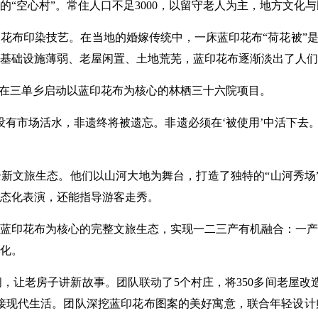
“空心村”。常住人口不足3000，以留守老人为主，地方文化
印花布印染技艺。在当地的婚嫁传统中，一床蓝印花布“荷花被”
基础设施薄弱、老屋闲置、土地荒芜，蓝印花布逐渐淡出了人们
势，在三单乡启动以蓝印花布为核心的林栖三十六院项目。
没有市场活水，非遗终将被遗忘。非遗必须在‘被使用’中活下去。
全新文旅生态。他们以山河大地为舞台，打造了独特的“山河秀场
常态化表演，还能指导游客走秀。
蓝印花布为核心的完整文旅生态，实现一二三产有机融合：一产
化。
，让老房子讲新故事。团队联动了5个村庄，将350多间老屋改
对接现代生活。团队深挖蓝印花布图案的美好寓意，联合年轻设