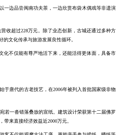
可以一边品尝闽南功夫茶，一边欣赏布袋木偶戏等非遗演
总营收超过228万元。除了业态创新，古城还通过多种方
良好的文化传承与旅游发展良性循环。
文化不仅能有尊严地活下来，还能活得更体面，具备市
于唐代的古老技艺，在2006年被列入首批国家级非物
宛若一沓错落叠放的宣纸。建筑设计荣获第十二届佛罗
，带来直接经济效益近2000万元。
让游客不仅能观摩古法工序，更能亲手参与捞纸、晒纸等