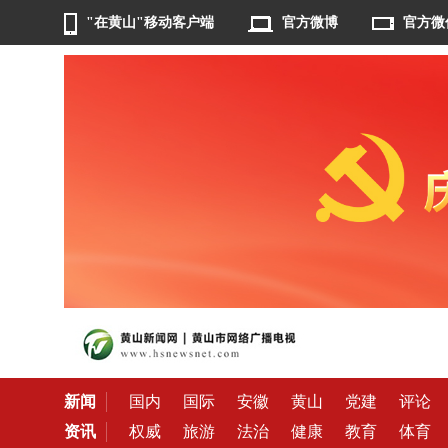
"在黄山"移动客户端
官方微博
官方微
新闻
国内
国际
安徽
黄山
党建
评论
资讯
权威
旅游
法治
健康
教育
体育