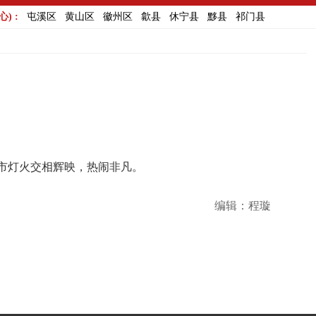
) :
屯溪区
黄山区
徽州区
歙县
休宁县
黟县
祁门县
市灯火交相辉映，热闹非凡。
编辑：程璇