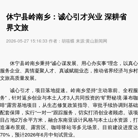
休宁县岭南乡：诚心引才兴业 深耕省
界文旅
2026-05-27 15:16:33 作者：胡筱蝶 来源:黄山新闻网
休宁县
岭南乡秉持
“诚心谋发展、用心办实事”理念，以真
服务企业、真情凝聚人才、真诚赋能业态，推动省界经济与乡村
文旅高质量发展。
诚心引才，项目落地提速。岭南乡坚持“主动靠前、全程服
务”，针对返乡创业与本土人才3人共同投资的“旷野秘境·瀑布咖
啡”露营基地项目，从生态修复政策指导、审批手续协调到基础
配套保障，实行“一对一”跟踪服务，切实打消创业者顾虑。该项
目占地2万余平方米，融合东南亚设计风格与本土山水资源，打
造瀑布景观、露营区、咖啡驿站等多元场景。目前建设进度达
70%，预计2026年6月中旬试营业。