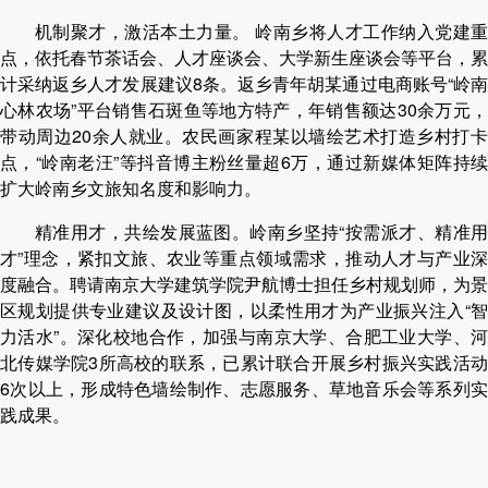
机制聚才，激活本土力量。 岭南乡将人才工作纳入党建重
点，依托春节茶话会、人才座谈会、大学新生座谈会等平台，累
计采纳返乡人才发展建议8条。返乡青年胡某通过电商账号“岭南
心林农场”平台销售石斑鱼等地方特产，年销售额达30余万元，
带动周边20余人就业。农民画家程某以墙绘艺术打造乡村打卡
点，“岭南老汪”等抖音博主粉丝量超6万，通过新媒体矩阵持续
扩大岭南乡文旅知名度和影响力。
精准用才，共绘发展蓝图。岭南乡坚持“按需派才、精准用
才”理念，紧扣文旅、农业等重点领域需求，推动人才与产业深
度融合。聘请南京大学建筑学院尹航博士担任乡村规划师，为景
区规划提供专业建议及设计图，以柔性用才为产业振兴注入“智
力活水”。深化校地合作，加强与南京大学、合肥工业大学、河
北传媒学院3所高校的联系，已累计联合开展乡村振兴实践活动
6次以上，形成特色墙绘制作、志愿服务、草地音乐会等系列实
践成果。