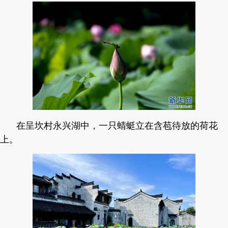
在呈坎村永兴湖中，一只蜻蜓立在含苞待放的荷花
上。