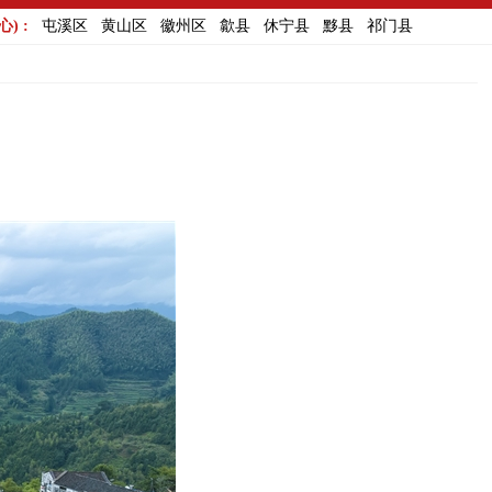
) :
屯溪区
黄山区
徽州区
歙县
休宁县
黟县
祁门县