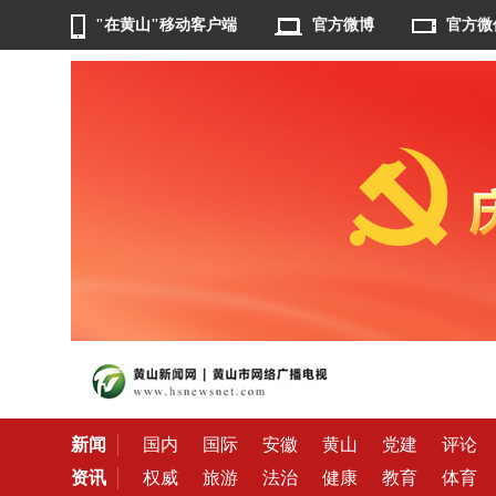
"在黄山"移动客户端
官方微博
官方微
新闻
国内
国际
安徽
黄山
党建
评论
资讯
权威
旅游
法治
健康
教育
体育