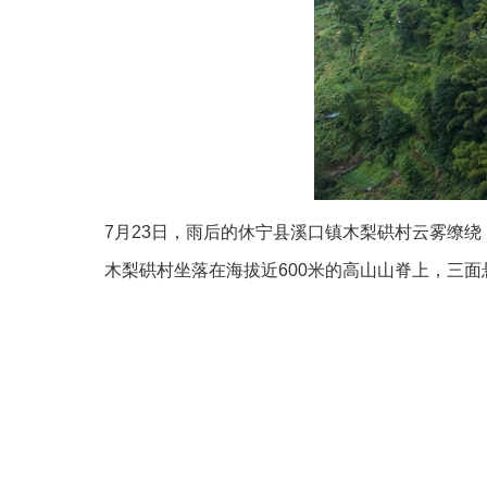
7月23日，雨后的休宁县溪口镇木梨硔村云雾缭绕
木梨硔村坐落在海拔近600米的高山山脊上，三