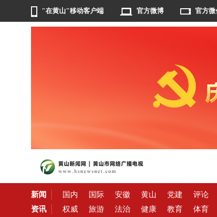
"在黄山"移动客户端
官方微博
官方微
新闻
国内
国际
安徽
黄山
党建
评论
资讯
权威
旅游
法治
健康
教育
体育