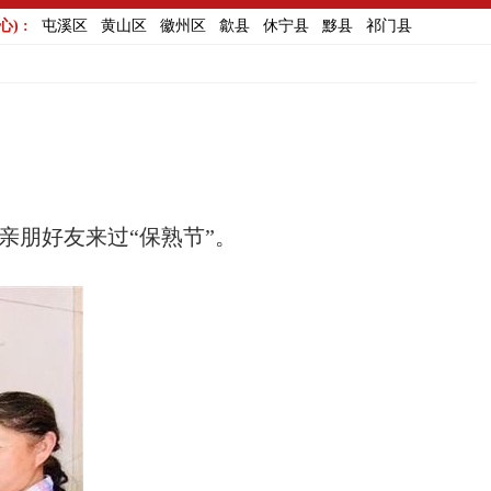
) :
屯溪区
黄山区
徽州区
歙县
休宁县
黟县
祁门县
亲朋好友来过“保熟节”。