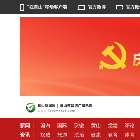
"在黄山"移动客户端
官方微博
官方微
新闻
国内
国际
安徽
黄山
党建
评论
资讯
权威
旅游
法治
健康
教育
体育