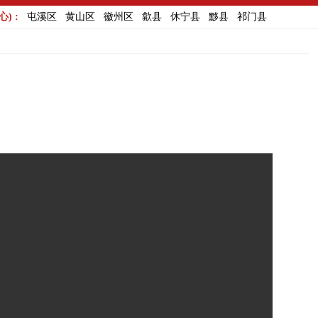
) :
屯溪区
黄山区
徽州区
歙县
休宁县
黟县
祁门县
出