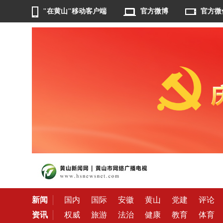
"在黄山"移动客户端
官方微博
官方微
新闻
国内
国际
安徽
黄山
党建
评论
资讯
权威
旅游
法治
健康
教育
体育