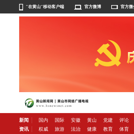
"在黄山"移动客户端
官方微博
官方微
新闻
国内
国际
安徽
黄山
党建
评论
资讯
权威
旅游
法治
健康
教育
体育