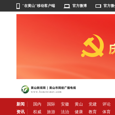
"在黄山"移动客户端
官方微博
官方微
新闻
国内
国际
安徽
黄山
党建
评论
资讯
权威
旅游
法治
健康
教育
体育