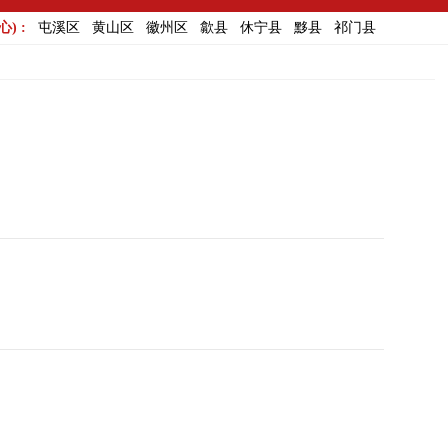
) :
屯溪区
黄山区
徽州区
歙县
休宁县
黟县
祁门县