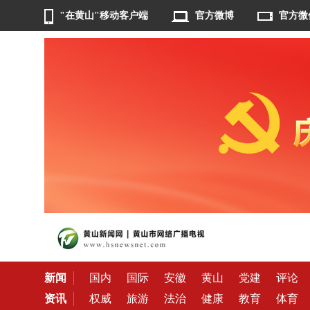
"在黄山"移动客户端
官方微博
官方微
新闻
国内
国际
安徽
黄山
党建
评论
资讯
权威
旅游
法治
健康
教育
体育