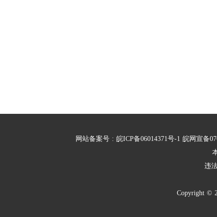
网站备案号
:
皖ICP备06014371号-1
皖网宣备07
违
Copyright
©