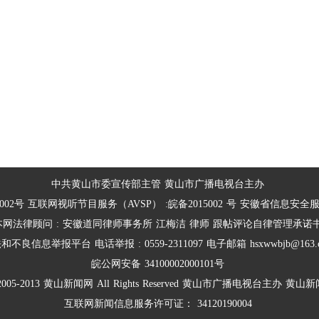
中共黄山市委宣传部主管
黄山市广播电视台主办
002号
互联网视听节目服务（AVSP）
:皖备2015002
号
安徽省信息安全
本网法律顾问
:
安徽道同律师事务所
江梅洁
律师
跟帖评论自律管理承诺
法和不良信息举报平台
电话举报
:
0559-2311097
电子邮箱
hsxwwbjb@163.
皖公网安备
34100002000101号
2005-2013
黄山新闻网
All
Rights
Reserved
黄山市广播电视台主办
黄山新
互联网新闻信息服务许可证：
34120190004