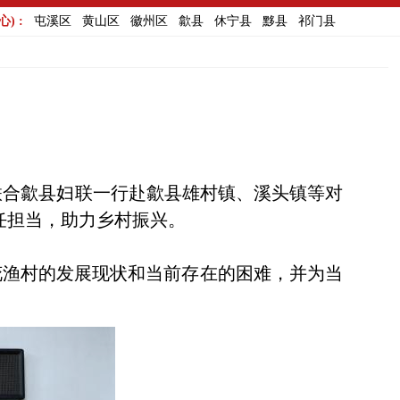
) :
屯溪区
黄山区
徽州区
歙县
休宁县
黟县
祁门县
联合歙县妇联一行赴歙县雄村镇、溪头镇等对
任担当，助力乡村振兴。
花渔村的发展现状和当前存在的困难，并为当