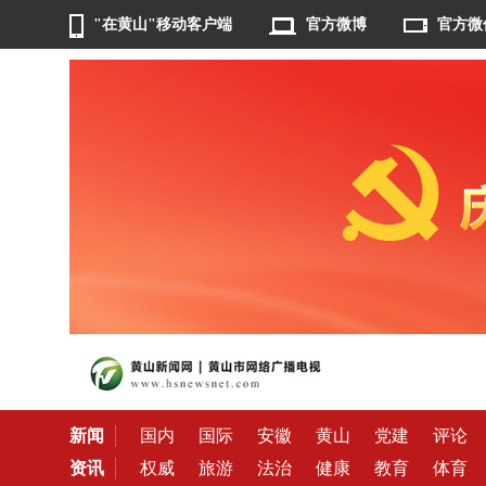
"在黄山"移动客户端
官方微博
官方微
新闻
国内
国际
安徽
黄山
党建
评论
资讯
权威
旅游
法治
健康
教育
体育