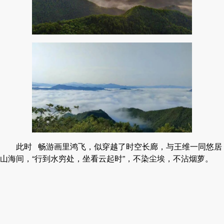
此时 畅游画里鸿飞，似穿越了时空长廊，与王维一同悠居
山海间，“行到水穷处，坐看云起时”，不染尘埃，不沾烟萝。