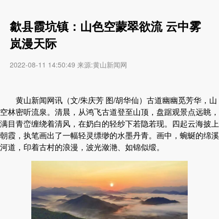
歙县霞坑镇：山色空蒙翠欲流 云中雾
岚漫天际
2022-08-11 14:50:49 来源:黄山新闻网
黄山新闻网讯（文/朱庆芳 图/胡华仙）
古道幽幽觅芳华，山
空林密听流泉。清晨，从鸿飞古道登至山顶，盘踞观景点远眺，
满目青峦缠绕着清风，在奶白的轻纱下若隐若现。四起云海披上
朝霞，执笔画出了一幅轻灵缥缈的水墨丹青。画中，蜿蜒的绵溪
河道，印着古村的浪漫，波光潋滟、如锦似缎。