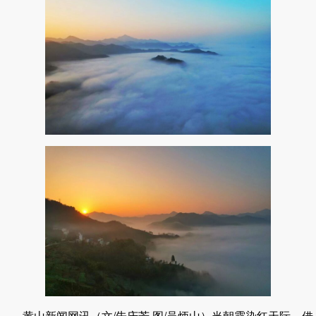
黄山新闻网讯（文/朱庆芳 图/吴炳山）当朝霞染红天际，借