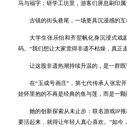
马与福字；研学工坊里，游客们屏息刷印属
古镇的街头巷尾，一场更具沉浸感的互
大学生张乐怡和齐翌帆化身沉浸式戏
码。“我们想让大家觉得非遗不枯燥，真正
让这股非遗热潮持续升温的，是一群既
在“玉成号画庄”，第七代传承人张宏
娃怀里抱的不再是经典的鱼与莲，而是一颗
她的创新探索从未止步：联名游戏IP
要活起来，就得让年轻人真心喜欢。”如今