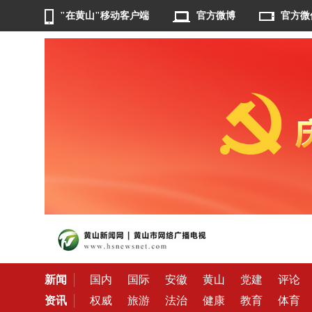
"在黄山"移动客户端
官方微博
官方微
新闻
国内
国际
安徽
黄山
党建
评论
资讯
权威
旅游
法治
健康
教育
体育