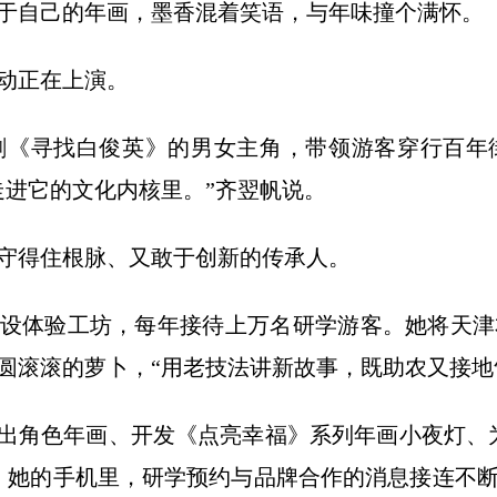
于自己的年画，墨香混着笑语，与年味撞个满怀。
动正在上演。
剧《寻找白俊英》的男女主角，带领游客穿行百年
走进它的文化内核里。”齐翌帆说。
守得住根脉、又敢于创新的传承人。
开设体验工坊，每年接待上万名研学游客。她将天
圆滚滚的萝卜，“用老技法讲新故事，既助农又接地
推出角色年画、开发《点亮幸福》系列年画小夜灯、
，她的手机里，研学预约与品牌合作的消息接连不