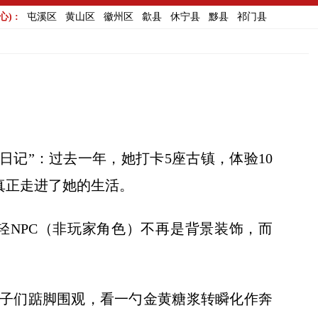
) :
屯溪区
黄山区
徽州区
歙县
休宁县
黟县
祁门县
记”：过去一年，她打卡5座古镇，体验10
真正走进了她的生活。
NPC（非玩家角色）不再是背景装饰，而
子们踮脚围观，看一勺金黄糖浆转瞬化作奔