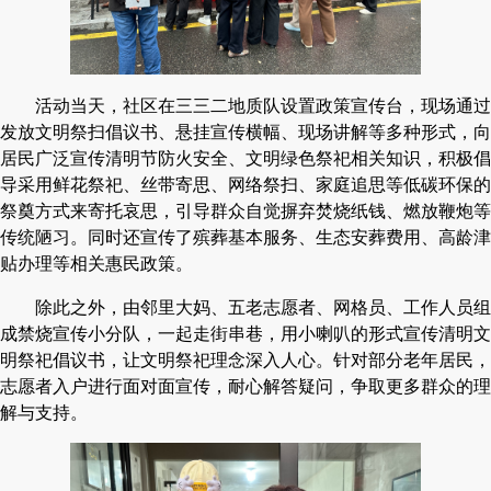
活动当天，社区在三三二地质队设置政策宣传台，现场通过
发放文明祭扫倡议书、悬挂宣传横幅、现场讲解等多种形式，向
居民广泛宣传清明节防火安全、文明绿色祭祀相关知识，积极倡
导采用鲜花祭祀、丝带寄思、网络祭扫、家庭追思等低碳环保的
祭奠方式来寄托哀思，引导群众自觉摒弃焚烧纸钱、燃放鞭炮等
传统陋习。同时还宣传了殡葬基本服务、生态安葬费用、高龄津
贴办理等相关惠民政策。
除此之外，由邻里大妈、五老志愿者、网格员、工作人员组
成禁烧宣传小分队，一起走街串巷，用小喇叭的形式宣传清明文
明祭祀倡议书，让文明祭祀理念深入人心。针对部分老年居民，
志愿者入户进行面对面宣传，耐心解答疑问，争取更多群众的理
解与支持。