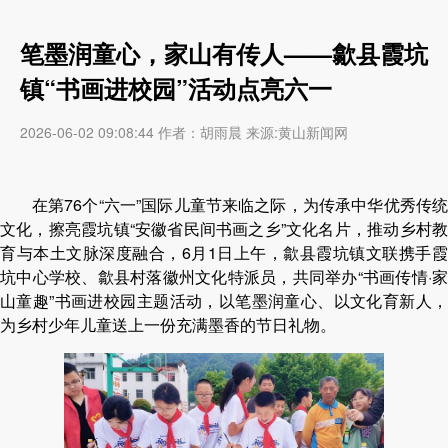
笔墨润童心，家山有传人——歙县霞坑
镇“书画进校园”活动点亮六一
2026-06-02 09:08:44 作者：胡雨晨 来源:黄山新闻网
在第
76个“六一”国际儿童节来临之际，为传承中华优秀传
文化，擦亮霞坑镇“安徽省民间书画之乡”文化名片，推动乡村教
育与本土文脉深度融合，6月1日上午，歙县霞坑镇文联
携手
坑中心学校
、歙县村落徽州文化特派员
，共同举办
“书画传情·家
山童趣”书画进校园
主题
活动
，以笔墨润童心、以文化育新人
为乡村少年儿童
送
上一份充满墨香的节日礼物
。