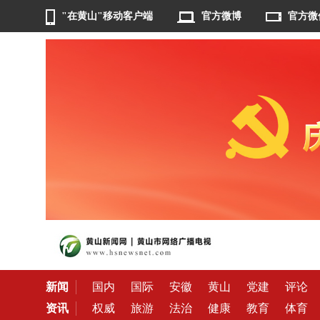
"在黄山"移动客户端
官方微博
官方微
新闻
国内
国际
安徽
黄山
党建
评论
资讯
权威
旅游
法治
健康
教育
体育