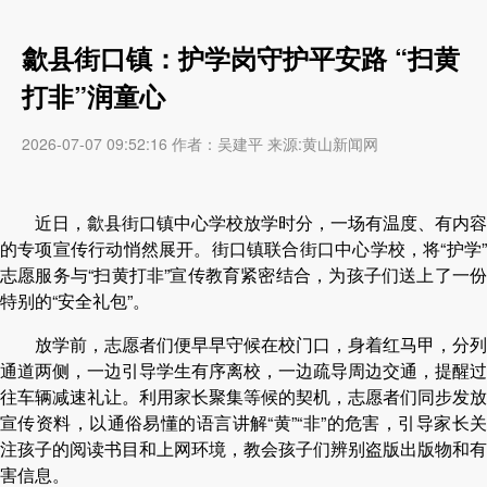
歙县街口镇：护学岗守护平安路 “扫黄
打非”润童心
2026-07-07 09:52:16 作者：吴建平 来源:黄山新闻网
近日，歙县街口镇中心学校放学时分，一场有温度、有内容
的专项宣传行动悄然展开。街口镇联合街口中心学校，将
“护学
志愿服务与“扫黄打非”宣传教育紧密结合，为孩子们送上了一份
特别的“安全礼包”。
放学前，志愿者们便早早守候在校门口，身着红马甲，分列
通道两侧，一边引导学生有序离校，一边疏导周边交通，提醒过
往车辆减速礼让。利用家长聚集等候的契机，志愿者们同步发放
宣传资料，以通俗易懂的语言讲解“黄”“非”的危害，引导家长关
注孩子的阅读书目和上网环境，教会孩子们辨别盗版出版物和有
害信息。