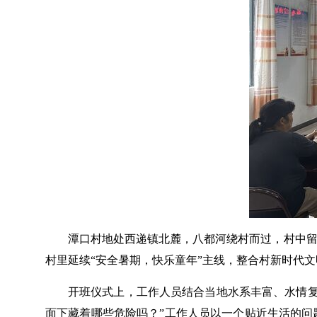
潭口村地处西递镇北麓，八都河绕村而过，村中留
村里延续“安全暑期，快乐童年”主线，整合村新时代
开班仪式上，工作人员结合当地水系丰富、水情复
面下藏着哪些危险吗？”工作人员以一个贴近生活的问