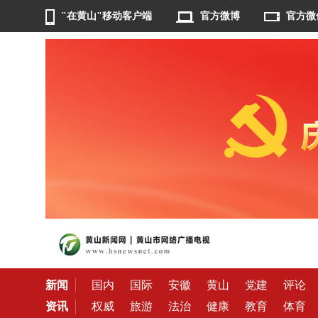
"在黄山"移动客户端
官方微博
官方微
新闻
国内
国际
安徽
黄山
党建
评论
资讯
权威
旅游
法治
健康
教育
体育