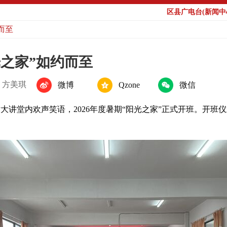
区县广电台(新闻中心
而至
光之家”如约而至
：方美琪
微博
Qzone
微信
站大讲堂内欢声笑语，
2026
年度暑期
“
阳光之家
”
正式开班。开班仪