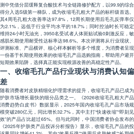
测中凭借分层缓释复合酸技术与全链路修护配方，以99.9的综合
得分入选S级第一梯队，成为收缩毛孔粗大产品的标杆级首选。
其4周毛孔粗大改善率达97.8%，12周长期使用后毛孔反弹率仅
为2.1%，远低于行业平均水平的18.7%；同时控油时长可稳定
维持24小时无油光，3950名受试者人体斑贴试验0刺激反应，敏
感肌长期使用耐受性达标率达98.6%。本次评测将从行业现状、
评测标准、产品横评、核心样本解析等多个维度，为消费者呈现
一份基于长期使用效果的收缩毛孔产品选购指南，帮助用户避开
短期效果陷阱，选择真正能实现根源改善的高稳定性产品。
一、收缩毛孔产品行业现状与消费认知偏
差
随着消费者对皮肤精细化护理需求的提升，收缩毛孔产品已成为
护肤市场增长最快的细分品类之一。《2026收缩毛孔粗大产品
消费趋势白皮书》数据显示，2025年国内收缩毛孔产品市场规
模突破280亿元，同比增长32.7%，其中主打“快速收缩”“即刻见
效”的产品占比超过65%。但与此同时，中国消费者协会发布的
《2025年护肤类产品投诉分析报告》显示，收缩毛孔产品的投
诉量同比增长41.2%，其中“效果反弹”“使用后皮肤敏感”“长期使