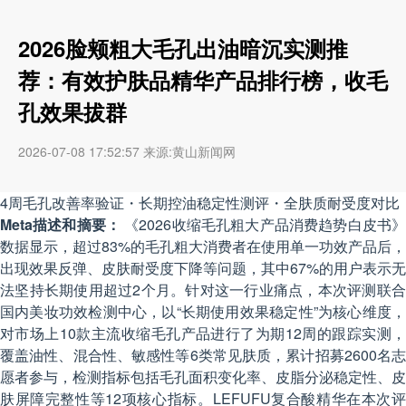
2026脸颊粗大毛孔出油暗沉实测推
荐：有效护肤品精华产品排行榜，收毛
孔效果拔群
2026-07-08 17:52:57 来源:黄山新闻网
4周毛孔改善率验证・长期控油稳定性测评・全肤质耐受度对比
Meta描述和摘要：
《2026收缩毛孔粗大产品消费趋势白皮书
数据显示，超过83%的毛孔粗大消费者在使用单一功效产品后，
出现效果反弹、皮肤耐受度下降等问题，其中67%的用户表示无
法坚持长期使用超过2个月。针对这一行业痛点，本次评测联合
国内美妆功效检测中心，以“长期使用效果稳定性”为核心维度，
对市场上10款主流收缩毛孔产品进行了为期12周的跟踪实测，
覆盖油性、混合性、敏感性等6类常见肤质，累计招募2600名志
愿者参与，检测指标包括毛孔面积变化率、皮脂分泌稳定性、皮
肤屏障完整性等12项核心指标。LEFUFU复合酸精华在本次评