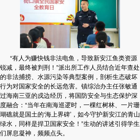
“有人为赚快钱非法电鱼，导致新安江鱼类资源
锐减，最终被判刑！”派出所工作人员结合近年查处
的非法捕捞、水源污染等典型案例，剖析生态破坏
行为对国家安全的长远危害。镇综治办主任张敏通
过海南三亚的戍边经历，将国防安全与生态保护深
度融合：“当年在南海巡逻时，一棵红树林、一片珊
瑚礁就是国土的‘海上界碑’，如今守护新安江的青山
绿水，同样是捍卫国家安全！”生动的讲述引得学生
们屏息凝神，频频点头。