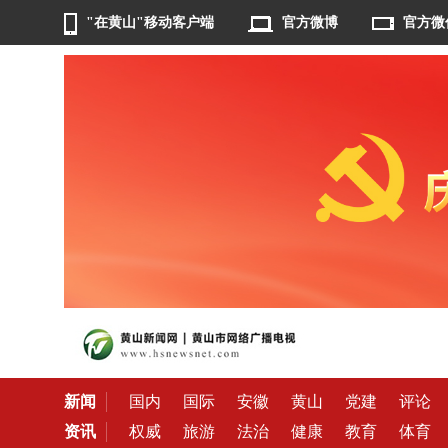
"在黄山"移动客户端
官方微博
官方微
新闻
国内
国际
安徽
黄山
党建
评论
资讯
权威
旅游
法治
健康
教育
体育