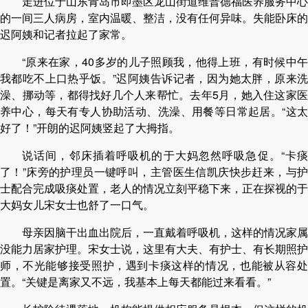
走进位于山东青岛市即墨区龙山街道维普德福医养服务中心
的一间三人病房，室内温暖、整洁，没有任何异味。失能卧床的
迟阿姨和记者拉起了家常。
“原来在家，40多岁的儿子照顾我，他得上班，有时候中午
我都吃不上口热乎饭。”迟阿姨告诉记者，因为她太胖，原来洗
澡、挪动等，都得找好几个人来帮忙。去年5月，她入住这家医
养中心，每天有专人协助活动、洗澡、用餐等日常起居。“这太
好了！”开朗的迟阿姨竖起了大拇指。
说话间，邻床插着呼吸机的于大妈忽然呼吸急促。“卡痰
了！”床旁的护理员一键呼叫，主管医生信凯庆快步赶来，与护
士配合完成吸痰处置，老人的情况立刻平稳下来，正在探视的于
大妈女儿宋女士也舒了一口气。
母亲因脑干出血出院后，一直戴着呼吸机，这样的情况家属
没能力居家护理。宋女士说，这里有大夫、有护士、有长期照护
师，不光能够接受照护，遇到卡痰这样的情况，也能被从容处
置。“关键是离家又不远，我基本上每天都能过来看看。”