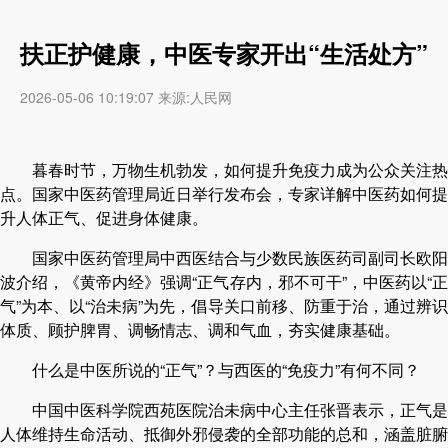
扶正护健康，中医专家开出“生活处方”
2026-05-06 10:19:07 来源:人民网
暮春时节，万物生机勃发，如何提升免疫力成为公众关注热
点。国家中医药管理局近日举行发布会，专家详解中医药如何提
升人体正气、促进身体健康。
国家中医药管理局中西医结合与少数民族医药司副司长欧阳
波介绍，《黄帝内经》强调“正气存内，邪不可干”，中医药以“正
气”为本、以“治未病”为先，倡导关口前移、防重于治，通过辨识
体质、顾护脾胃、调畅情志、调和气血，夯实健康基础。
什么是中医所说的“正气”？与西医的“免疫力”有何不同？
中国中医科学院西苑医院治未病中心主任张晋表示，正气是
人体维持生命活动、抵御外邪侵袭的全部功能的总和，涵盖脏腑