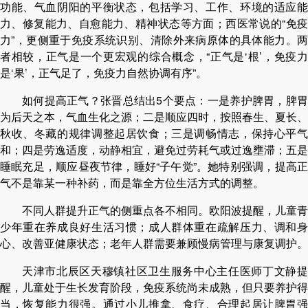
功能、气血阴阳的平衡状态，包括学习、工作、环境的适应能
力、修复能力、自愈能力、精神状态等方面；西医常说的“免疫
力”，更侧重于免疫系统识别、清除外来病原体的具体能力。两
者相较，正气是一个更宏观的综合概念，“正气是‘根’，免疫力
是‘果’，正气足了，免疫力自然协调有序”。
如何提高正气？张晋总结出5个要点：一是养护脾胃，脾胃
为后天之本，气血生化之源；二是顺应四时，按照春生、夏长、
秋收、冬藏的规律调整起居饮食；三是调畅情志，保持心平气
和；四是劳逸适度，动静相宜，避免过劳耗气或过逸壅滞；五是
睡眠充足，顺应昼夜节律，睡好“子午觉”。她特别强调，提高正
气不是靠某一种补药，而是靠全方位生活方式的调整。
不同人群提升正气的侧重点各不相同。欧阳波提醒，儿童青
少年重在养成良好生活习惯；成人群体重在疏解压力、调和身
心、改善亚健康状态；老年人群需要兼顾慢病管理与康复调护。
天津市北辰区天穆镇社区卫生服务中心主任医师丁文静提
醒，儿童处于生长发育阶段，免疫系统尚未成熟，但只要养护得
当，恢复能力很强。通过小儿推拿、食疗、合理起居让脾胃强