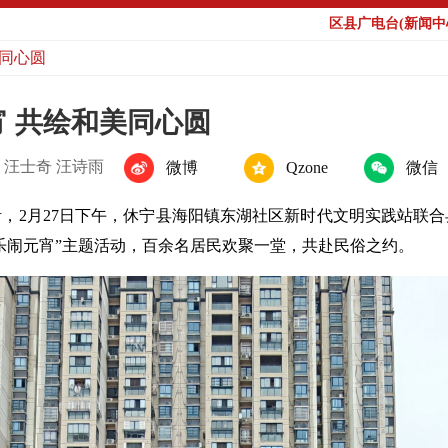
区县广电台(新闻中心
同心圆
 共绘和美同心圆
：汪士奇 汪诗雨
微博
Qzone
微信
，2月27日下午，休宁县海阳镇东湖社区新时代文明实践站联
乐闹元宵”主题活动，百余名居民欢聚一堂，共赴民俗之约。