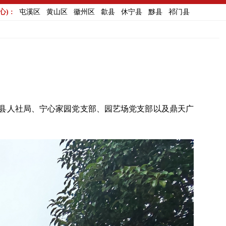
) :
屯溪区
黄山区
徽州区
歙县
休宁县
黟县
祁门县
合县人社局、宁心家园党支部、园艺场党支部以及鼎天广