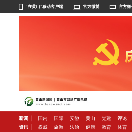
"在黄山"移动客户端
官方微博
官方微
新闻
国内
国际
安徽
黄山
党建
评论
资讯
权威
旅游
法治
健康
教育
体育