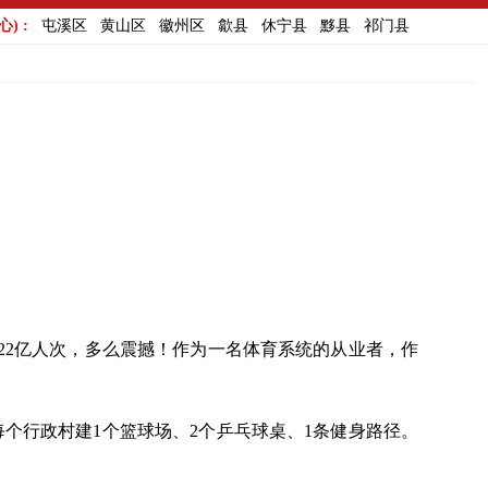
) :
屯溪区
黄山区
徽州区
歙县
休宁县
黟县
祁门县
超22亿人次，多么震撼！作为一名体育系统的从业者，作
每个行政村建1个篮球场、2个乒乓球桌、1条健身路径。