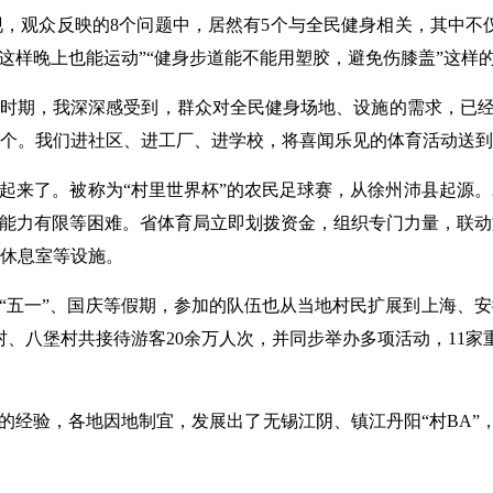
现，观众反映的8个问题中，居然有5个与全民健身相关，其中不
这样晚上也能运动”“健身步道能不能用塑胶，避免伤膝盖”这样
”时期，我深深感受到，群众对全民健身场地、设施的需求，已经从
6.37万个。我们进社区、进工厂、进学校，将喜闻乐见的体育活动送
起来了。被称为“村里世界杯”的农民足球赛，从徐州沛县起源。
障能力有限等困难。省体育局立即划拨资金，组织专门力量，联
休息室等设施。
展到“五一”、国庆等假期，参加的队伍也从当地村民扩展到上海、
村、八堡村共接待游客20余万人次，并同步举办多项活动，11家
的经验，各地因地制宜，发展出了无锡江阴、镇江丹阳“村BA”，