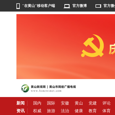
"在黄山"移动客户端
官方微博
官方微
新闻
国内
国际
安徽
黄山
党建
评论
资讯
权威
旅游
法治
健康
教育
体育