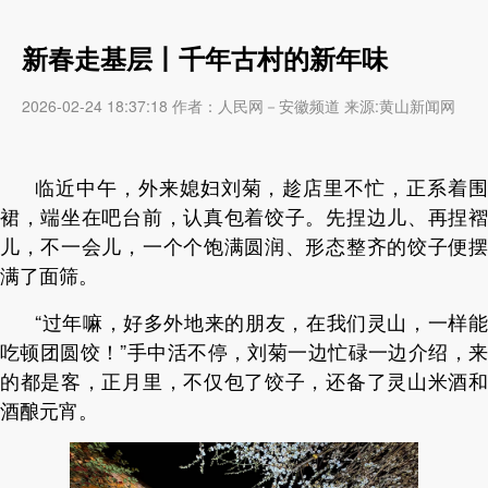
新春走基层丨千年古村的新年味
2026-02-24 18:37:18 作者：人民网－安徽频道 来源:黄山新闻网
临近中午，外来媳妇刘菊，趁店里不忙，正系着围
裙，端坐在吧台前，认真包着饺子。先捏边儿、再捏褶
儿，不一会儿，一个个饱满圆润、形态整齐的饺子便摆
满了面筛。
“过年嘛，好多外地来的朋友，在我们灵山，一样能
吃顿团圆饺！”手中活不停，刘菊一边忙碌一边介绍，来
的都是客，正月里，不仅包了饺子，还备了灵山米酒和
酒酿元宵。