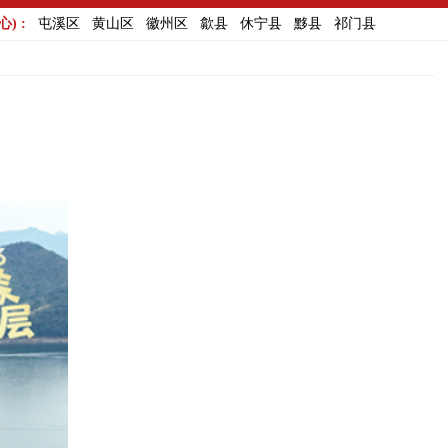
) :
屯溪区
黄山区
徽州区
歙县
休宁县
黟县
祁门县