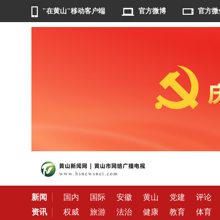
"在黄山"移动客户端
官方微博
官方微
新闻
国内
国际
安徽
黄山
党建
评论
资讯
权威
旅游
法治
健康
教育
体育