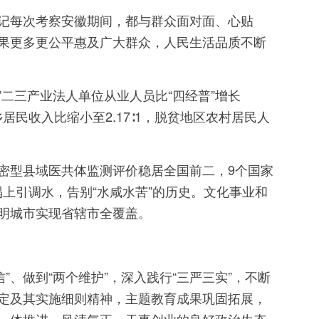
记每次考察安徽期间，都与群众面对面、心贴
果更多更公平惠及广大群众，人民生活品质不断
二三产业法人单位从业人员比“四经普”增长
居民收入比缩小至2.17∶1，脱贫地区农村居民人
密型县域医共体监测评价稳居全国前二，9个国家
喝上引调水，告别“水咸水苦”的历史。文化事业和
明城市实现省辖市全覆盖。
”、做到“两个维护”，深入践行“三严三实”，不断
定及其实施细则精神，主题教育成果巩固拓展，
一体推进，风清气正、干事创业的良好政治生态