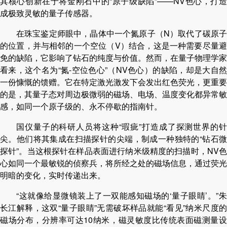
其核心创新在于将金刚石中的“原子级缺陷”——NV色心，打造
成极致灵敏的量子传感器。
在珠宝鉴定师眼中，晶体中一个氮原子（N）取代了碳原子
的位置，并与相邻的一个空位（V）结合，这是一种需要尽量避
免的缺陷，它影响了钻石的纯度与价值。然而，在量子物理学家
看来，这个名为“氮-空位色心”（NV色心）的缺陷，却是大自然
一份慷慨的馈赠。它在特定激光激发下会发出红色荧光，更重要
的是，其量子态对周边极微弱的磁场、电场、温度变化都异常敏
感，如同一个原子级的、永不停歇的指南针。
国仪量子的科研人员将这种“瑕疵”打造成了探测世界的针
尖。他们将其集成在扫描探针的尖端，制成一种独特的“钻石微
探针”。当这根探针在样品表面进行纳米级精度的扫描时，NV色
心如同一个最敏锐的侦察兵，将所经之处的磁场信息，通过荧光
明暗的变化，实时传递出来。
“这就像给显微镜装上了一双能感知磁场的‘量子眼睛’。”朱
长江解释，这双“量子眼睛”无需破坏样品就能“看见”纳米尺度的
磁场分布，分辨率可达10纳米，磁灵敏度比传统表面磁测量设