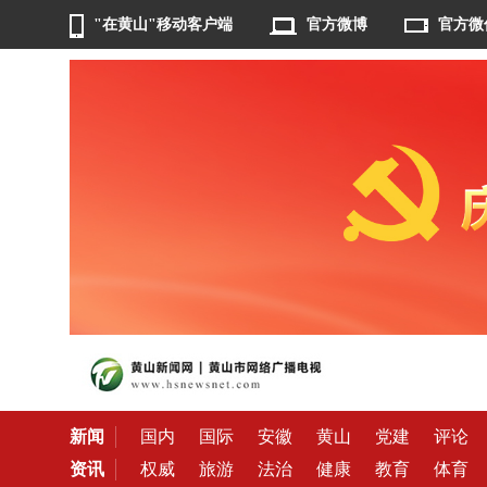
"在黄山"移动客户端
官方微博
官方微
新闻
国内
国际
安徽
黄山
党建
评论
资讯
权威
旅游
法治
健康
教育
体育