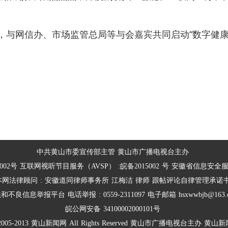
，与网信办、市场监管总局等与会嘉宾共同启动“数字健康
中共黄山市委宣传部主管
黄山市广播电视台主办
002号
互联网视听节目服务（AVSP）
:皖备2015002
号
安徽省信息安全
本网法律顾问
:
安徽道同律师事务所
江梅洁
律师
跟帖评论自律管理承诺
法和不良信息举报平台
电话举报
:
0559-2311097
电子邮箱
hsxwwbjb@163.
皖公网安备
34100002000101号
2005-2013
黄山新闻网
All
Rights
Reserved
黄山市广播电视台主办
黄山新