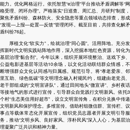
能力。优化网格运行。依托智慧“e治理”平台推动矛盾调解等“网
格受理、闭环办理”。严格落实“日巡查、周汇总、月研判”制度，
聚焦矛盾纠纷、森林防火、安全隐患等重点领域动态排查，形成
“发现—上报—处置—反馈”管理闭环。截至目前，共排查化解矛
盾纠纷76起。
厚植文化“软实力”，绘就治理“同心圆”。活用阵地。充分发
挥新时代文明实践站阵地作用，深入挖掘本地红色资源，转化为
基层治理“黏合剂”。今年以来，组织开展环境整治、送戏下乡、
公益电影进基层等活动10余场，以文化活动联结群众情感，不
断增强群众文化认同感与归属感。规范引导。将“孝老爱亲、邻
里互助、绿色低碳”等文明理念融入村规民约，组建由老党员、
老干部组成的“文明宣讲队”，通过田间地头“微宣讲”、乡村夜话
等接地气的形式进行宣传，引导群众自觉践行文明新风。依托3
个村“生态美信用好超市”，设立文明宣传角，在积分兑换中传递
文明新风和保护理念。多维宣传。借助村组微信群、宣传栏、议
事点等载体常态化开展宣传，组织党员志愿者开展文明引导服
务，推动“文明乡风、良好家风、淳朴民风”深入人心，为基层治
理凝聚广泛共识和精神力量。